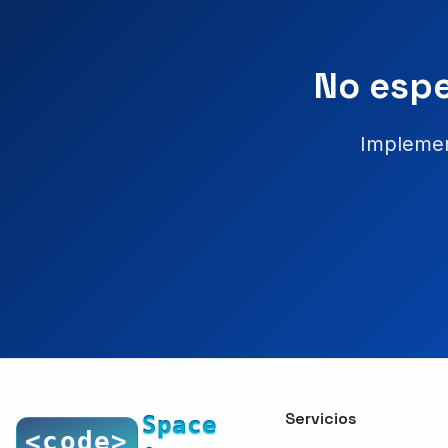
No espe
Implemen
Servicios
Space
<code>